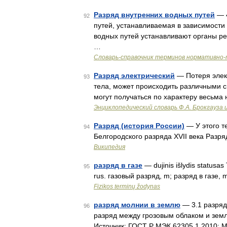
Разряд внутренних водных путей
— 4
92
путей, устанавливаемая в зависимости
водных путей устанавливают органы ре
…
Словарь-справочник терминов нормативно-
Разряд электрический
— Потеря элект
93
тела, может происходить различными с
могут получаться по характеру весьм
Энциклопедический словарь Ф.А. Брокгауза 
Разряд (история России)
— У этого т
94
Белгородского разряда XVII века Разр
Википедия
разряд в газе
— dujinis išlydis statusas 
95
rus. газовый разряд, m; разряд в газе, 
Fizikos terminų žodynas
разряд молнии в землю
— 3.1 разряд 
96
разряд между грозовым облаком и земл
Источник: ГОСТ Р МЭК 62305 1 2010: 