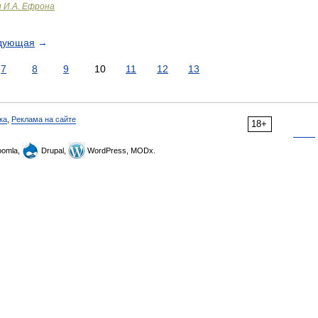
и И.А. Ефрона
дующая
→
7
8
9
10
11
12
13
ка
,
Реклама на сайте
18+
omla,
Drupal,
WordPress, MODx.