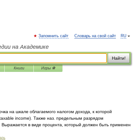
Запомнить сайт
Словарь на свой сайт
RU
едии на Академике
Найти!
Книги
Игры ⚽
чка на шкале облагаемого налогом дохода, к которой
taxable income). Также наз. предельным разрядом
). Выражается в виде процента, который должен быть применен
арь