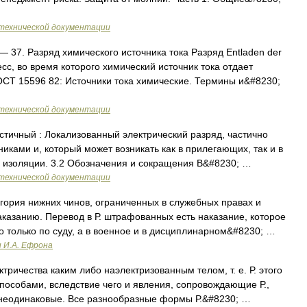
технической документации
— 37. Разряд химического источника тока Разряд Entladen der
есс, во время которого химический источник тока отдает
СТ 15596 82: Источники тока химические. Термины и&#8230;
технической документации
стичный : Локализованный электрический разряд, частично
ами и, который может возникать как в прилегающих, так и в
 изоляции. 3.2 Обозначения и сокращения В&#8230; …
технической документации
егория нижних чинов, ограниченных в служебных правах и
казанию. Перевод в Р. штрафованных есть наказание, которое
 только по суду, а в военное и в дисциплинарном&#8230; …
и И.А. Ефрона
ричества каким либо наэлектризованным телом, т. е. Р. этого
пособами, вследствие чего и явления, сопровождающие Р.,
а неодинаковые. Все разнообразные формы Р.&#8230; …