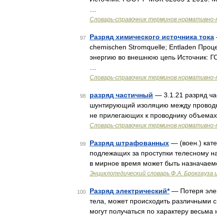
…
Словарь-справочник терминов нормативно-
Разряд химического источника тока
97
chemischen Stromquelle; Entladen Проц
энергию во внешнюю цепь Источник: ГО
…
Словарь-справочник терминов нормативно-
разряд частичный
— 3.1.21 разряд ча
98
шунтирующий изоляцию между проводник
не прилегающих к проводнику объемах
Словарь-справочник терминов нормативно-
Разряд штрафованных
— (воен.) кат
99
подлежащих за проступки телесному на
в мирное время может быть назначаемо
Энциклопедический словарь Ф.А. Брокгауза 
Разряд электрический*
— Потеря элект
100
тела, может происходить различными с
могут получаться по характеру весьм