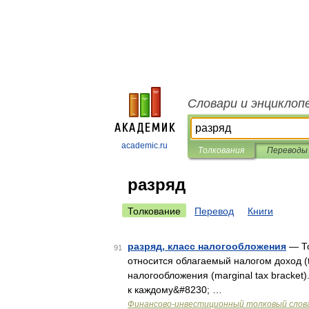
Словари и энциклоп
academic.ru
Толкования
Переводы
разряд
Толкование
Перевод
Книги
разряд, класс налогообложения
— То
91
относится облагаемый налогом доход (
налогообложения (marginal tax bracket
к каждому&#8230; …
Финансово-инвестиционный толковый слов