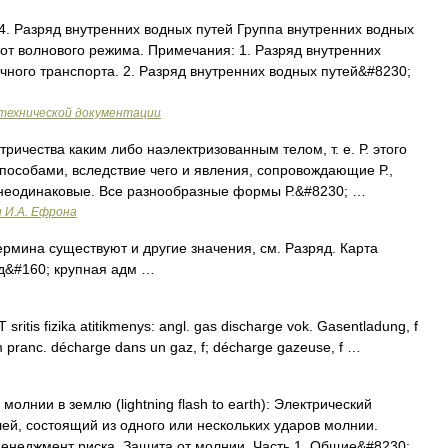
. Разряд внутренних водных путей Группа внутренних водных
 от волнового режима. Примечания: 1. Разряд внутренних
чного транспорта. 2. Разряд внутренних водных путей&#8230;
технической документации
ричества каким либо наэлектризованным телом, т. е. Р. этого
пособами, вследствие чего и явления, сопровождающие Р.,
а неодинаковые. Все разнообразные формы Р.&#8230; …
и И.А. Ефрона
ермина существуют и другие значения, см. Разряд. Карта
яд&#160; крупная адм …
T sritis fizika atitikmenys: angl. gas discharge vok. Gasentladung, f
m pranc. décharge dans un gaz, f; décharge gazeuse, f …
молнии в землю (lightning flash to earth): Электрический
ей, состоящий из одного или нескольких ударов молнии.
Менеджмент риска. Защита от молнии. Часть 1. Общие&#8230;