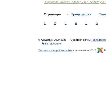
Энциклопедический словарь Ф.А. Брокгауза 
Страницы
←
Предыдущая
Сле
1
2
3
4
5
6
© Академик, 2000-2026
Обратная связь:
Техподдерж
👣 Путешествия
Экспорт словарей на сайты
, сделанные на PHP,
Jo